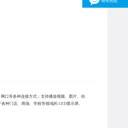
销售热线
销售一部
3162316903
15038030316 张伟
销售二部
1163310196
13949094233 刘先生
销售三部
446452702
13523598372 张生
销售四部
344275982
13346958092 张亮光
FI、网口等多种连接方式；支持播放视频、图片、动
×
各种门店、商场、学校等领域的 LED显示屏。