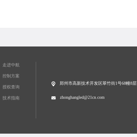
走进中航
控制方案
郑州市高新技术开发区翠竹街1号68幢8层
授权查询
zhonghangled@21cn.com
技术指南