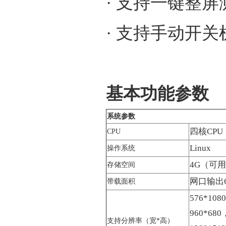
· 支持一键整屏
· 支持手动开
基本功能参数
系统参数
四核CPU
CPU
Linux
操作系统
4G（可用
存储空间
网口输出6
带载面积
576*108
960*680
支持分辨率（宽*高）