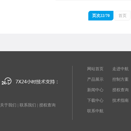
页次22/70
首页
网站首页
走进中航
产品展示
控制方案
新闻中心
授权查询
下载中心
技术指南
关于我们
|
联系我们
|
授权查询
联系中航