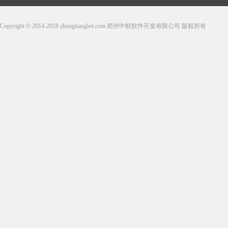
Copyright © 2014-2018 zhonghangled.com 郑州中航软件开发有限公司 版权所有