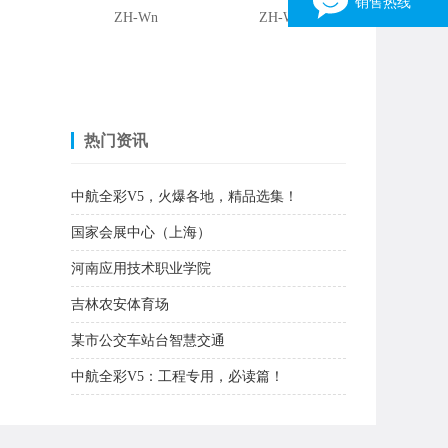
销售热线
ZH-Wn
ZH-W1
销售一部
3162316903
15038030316 张伟
销售二部
热门资讯
1163310196
13949094233 刘先生
中航全彩V5，火爆各地，精品选集！
销售三部
国家会展中心（上海）
446452702
13523598372 张生
河南应用技术职业学院
销售四部
吉林农安体育场
344275982
13346958092 张亮光
某市公交车站台智慧交通
×
中航全彩V5：工程专用，必读篇！