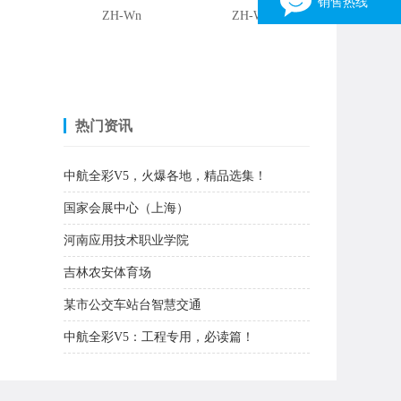
销售热线
ZH-Wn
ZH-W1
销售一部
3162316903
15038030316 张伟
销售二部
热门资讯
1163310196
13949094233 刘先生
中航全彩V5，火爆各地，精品选集！
销售三部
国家会展中心（上海）
446452702
13523598372 张生
河南应用技术职业学院
销售四部
吉林农安体育场
344275982
13346958092 张亮光
某市公交车站台智慧交通
×
中航全彩V5：工程专用，必读篇！