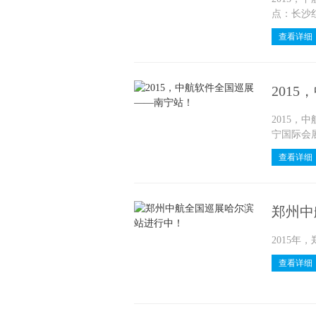
点：长沙
查看详细
201
2015，
宁国际会
查看详细
郑州中
2015年
查看详细