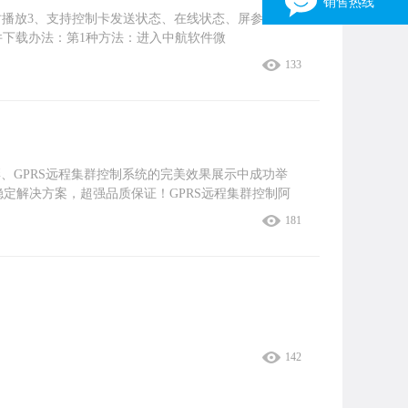
销售热线
时播放3、支持控制卡发送状态、在线状态、屏参信息随
软件下载办法：第1种方法：进入中航软件微
销售一部
133
3162316903
15038030316 张伟
销售二部
1163310196
13949094233 刘先生
彩、GPRS远程集群控制系统的完美效果展示中成功举
销售三部
m超稳定解决方案，超强品质保证！GPRS远程集群控制阿
446452702
181
13523598372 张生
销售四部
344275982
13346958092 张亮光
×
142