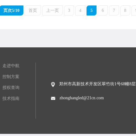
页次5/10
首页
上一页
3
4
5
6
7
8
走进中航
控制方案
郑州市高新技术开发区翠竹街1号68幢8层
授权查询
zhonghangled@21cn.com
技术指南