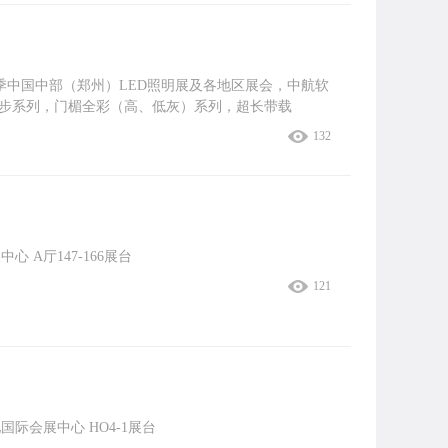
7春季中国中部（郑州）LED照明展及各地区展会，中航软
异步系列，门楣全彩（高、低灰）系列，超长带载
132
心 A厅147-166展台
121
池国际会展中心 HO4-1展台