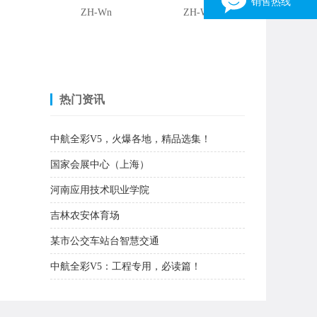
销售热线
ZH-Wn
ZH-W1
销售一部
3162316903
15038030316 张伟
销售二部
热门资讯
1163310196
13949094233 刘先生
中航全彩V5，火爆各地，精品选集！
销售三部
国家会展中心（上海）
446452702
13523598372 张生
河南应用技术职业学院
销售四部
吉林农安体育场
344275982
13346958092 张亮光
某市公交车站台智慧交通
×
中航全彩V5：工程专用，必读篇！