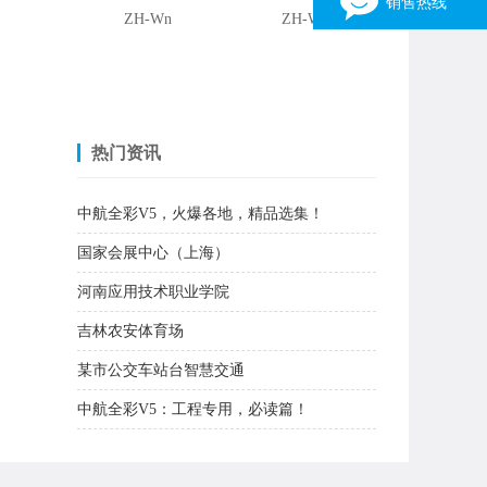
销售热线
ZH-Wn
ZH-W1
销售一部
3162316903
15038030316 张伟
销售二部
热门资讯
1163310196
13949094233 刘先生
中航全彩V5，火爆各地，精品选集！
销售三部
国家会展中心（上海）
446452702
13523598372 张生
河南应用技术职业学院
销售四部
吉林农安体育场
344275982
13346958092 张亮光
某市公交车站台智慧交通
×
中航全彩V5：工程专用，必读篇！